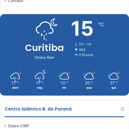
Contato
15
℃
Curitiba
17º - 11º
96%
0.19 km/h
Heavy Rain
17
11
10
20
27
℃
℃
℃
℃
℃
dom
seg
ter
qua
qui
Centro Islâmico B. do Paraná
Sobre CIBP