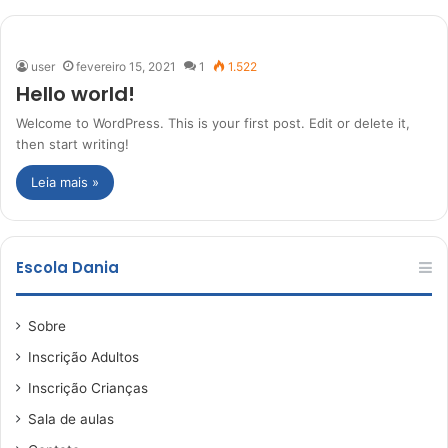
b
s
i
user
fevereiro 15, 2021
1
1.522
t
Hello world!
e
Welcome to WordPress. This is your first post. Edit or delete it,
then start writing!
Leia mais »
Escola Dania
Sobre
Inscrição Adultos
Inscrição Crianças
Sala de aulas